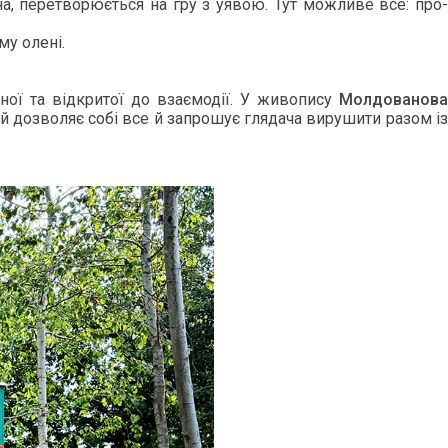
­на, пе­рет­во­рюєть­ся на гру з у­явою. Тут мож­ли­ве все: про­
­му олені.
­ної та відкри­тої до взаємодії. У жи­вопи­су
Мол­до­вано­ва
й доз­во­ляє собі все й зап­ро­шує гля­дача ви­руши­ти ра­зом із