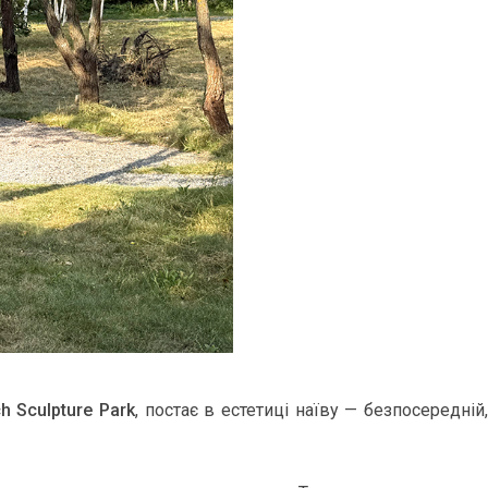
h Sculpture Park
, пос­тає в ес­те­тиці наїву — без­по­середній