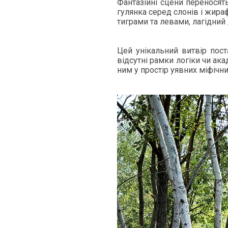
Фан­тазійні сце­ни пе­рено­сят
гулян­ка се­ред слонів і жи­раф
тиг­ра­ми та ле­вами, лагідний
Цей унікаль­ний витвір пос­т
відсутні рам­ки логіки чи ака­д
ним у простір у­яв­них міфічни