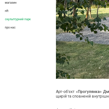
магазин
nft
скульптурний парк
про нас
Арт-об’єкт «
Про­гулян­ка
»
Дми
щирій та спов­неній внутрішн