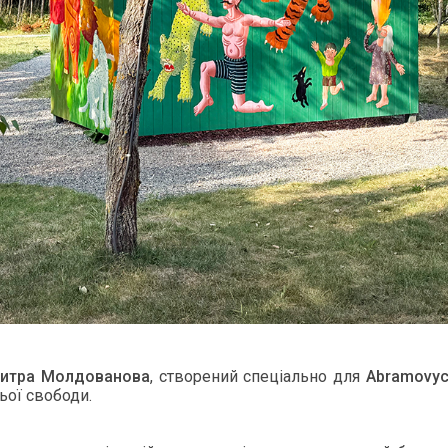
т­ра Мол­до­вано­ва
, ство­рений спеціаль­но для
Abramovyc
ьої сво­боди.