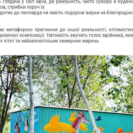
ь гля­дача у світ мрій, де ре­альність, час­то су­вора й бу­ден
ів, стриб­ки по­руч із
 до­тик до ле­опар­да чи навіть по­дорож вер­хи на бла­город­но
ає ме­тафо­рою праг­нення до іншої ре­аль­ності, оп­тимістич
емічної ком­по­зиції. На­томість зву­чить го­лос мрій­ни­ка, яки
х істот та най­за­повітніших хи­мер­них ма­рень.