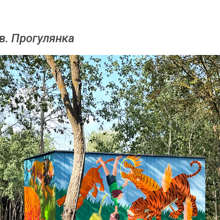
. Про­гулян­ка