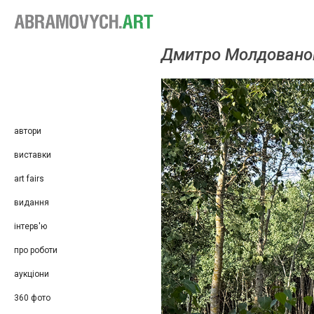
Дмит­ро Мол­до­ванов
автори
виставки
art fairs
видання
інтерв'ю
про роботи
аукціони
360 фото